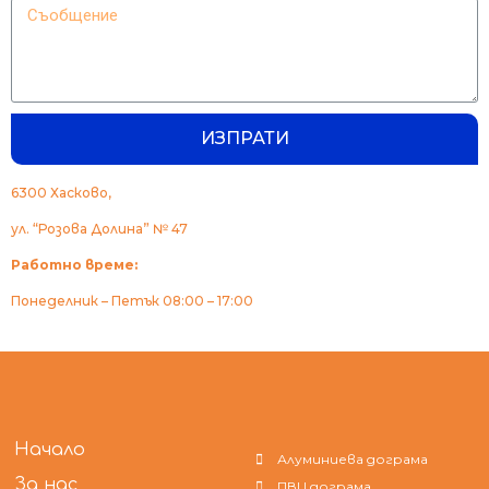
ИЗПРАТИ
6300 Хасково,
ул. “Розова Долина” № 47
Работно време:
Понеделник – Петък 08:00 – 17:00
Начало
Алуминиева дограма
За нас
ПВЦ дограма